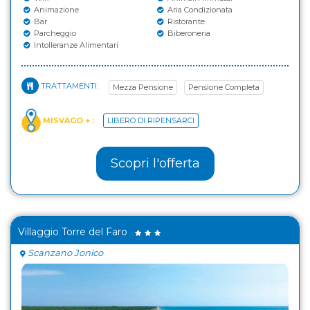
Animazione
Aria Condizionata
Bar
Ristorante
Parcheggio
Biberoneria
Intolleranze Alimentari
TRATTAMENTI:
Mezza Pensione
Pensione Completa
MISVAGO + :
LIBERO DI RIPENSARCI
Scopri l'offerta
Villaggio Torre del Faro
Scanzano Jonico