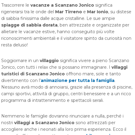
Trascorrere le
vacanze a Scanzano Jonico
significa
rigenerarsi tra le onde del
Mar Tirreno
e
Mar Ionio
, su distese
di sabbia finissima dalle acque cristalline. Le sue ampie
spiagge di sabbia dorata
, ben attrezzate e organizzate per
allietare le vacanze estive, hanno conseguito più volte
riconoscimenti ambientali e il visitatore spinto da curiosità non
resta deluso!
Soggiornare in un
villaggio
significa vivere a pieno Scanzano
Jonico, con tutti i relax che si possano immaginare. I
villaggi
turistici di Scanzano Jonico
offrono mare, sole e tanto
divertimento con l'
animazione per tutta la famiglia
.
Nessuno avrà modo di annoiarsi, grazie alla presenza di piscine,
campi sportivi, attività di gruppo, centri benessere e a un ricco
programma di intrattenimento e spettacoli serali.
Nemmeno le famiglie dovranno rinunciare a nulla, perché i
nostri
villaggi a Scanzano Jonico
sono attrezzati per
accogliere anche i neonati alla loro prima esperienza. Ecco il