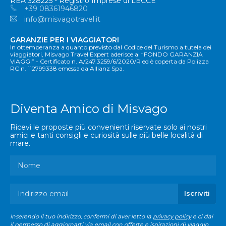
REA 328225 - Registro Imprese di LECCE
+39 08361946820
info@misvagotravel.it
GARANZIE PER I VIAGGIATORI
In ottemperanza a quanto previsto dal Codice del Turismo a tutela dei
viaggiatori, Misvago Travel Expert aderisce al “FONDO GARANZIA
VIAGGI” - Certificato n. A/247.3259/6/2020/R ed è coperta da Polizza
RC n. 112799338 emessa da Allianz Spa.
Diventa Amico di Misvago
Ricevi le proposte più convenienti riservate solo ai nostri
amici e tanti consigli e curiosità sulle più belle località di
mare.
Inserendo il tuo indirizzo, confermi di aver letto la
privacy policy
e ci dai
il permesso di aggiornarti via email con offerte e ispirazioni di viaggio