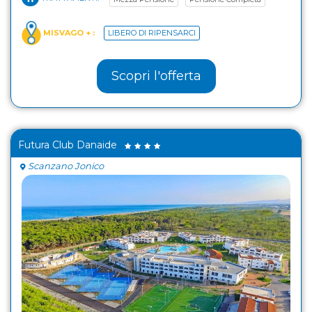
MISVAGO + :
LIBERO DI RIPENSARCI
Scopri l'offerta
Futura Club Danaide
Scanzano Jonico