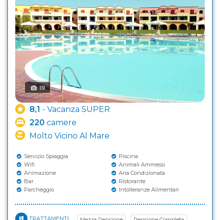
19
8,1
- Vacanza SUPER
220
camere
Molto Vicino Al Mare
Servizio Spiaggia
Piscina
Wifi
Animali Ammessi
Animazione
Aria Condizionata
Bar
Ristorante
Parcheggio
Intolleranze Alimentari
TRATTAMENTI:
Mezza Pensione
Pensione Completa