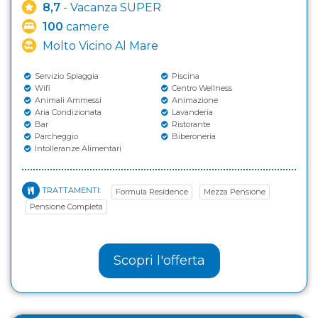
8,7
- Vacanza SUPER
100
camere
Molto Vicino Al Mare
Servizio Spiaggia
Piscina
Wifi
Centro Wellness
Animali Ammessi
Animazione
Aria Condizionata
Lavanderia
Bar
Ristorante
Parcheggio
Biberoneria
Intolleranze Alimentari
TRATTAMENTI:
Formula Residence
Mezza Pensione
Pensione Completa
Scopri l'offerta