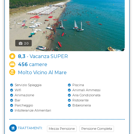
20
8,3
- Vacanza SUPER
456
camere
Molto Vicino Al Mare
Servizio Spiaggia
Piscina
Wifi
Animali Ammessi
Animazione
Aria Condizionata
Bar
Ristorante
Parcheggio
Biberoneria
Intolleranze Alimentari
TRATTAMENTI:
Mezza Pensione
Pensione Completa