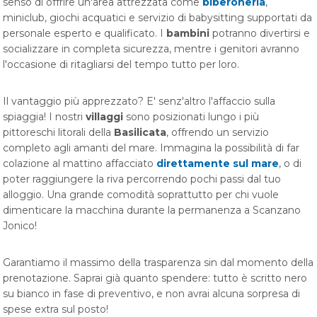
senso di offrire un'area attrezzata come
biberoneria
,
miniclub, giochi acquatici e servizio di babysitting supportati da
personale esperto e qualificato. I
bambini
potranno divertirsi e
socializzare in completa sicurezza, mentre i genitori avranno
l'occasione di ritagliarsi del tempo tutto per loro.
Il vantaggio più apprezzato? E' senz'altro l'affaccio sulla
spiaggia! I nostri
villaggi
sono posizionati lungo i più
pittoreschi litorali della
Basilicata
, offrendo un servizio
completo agli amanti del mare. Immagina la possibilità di far
colazione al mattino affacciato
direttamente sul mare
, o di
poter raggiungere la riva percorrendo pochi passi dal tuo
alloggio. Una grande comodità soprattutto per chi vuole
dimenticare la macchina durante la permanenza a Scanzano
Jonico!
Garantiamo il massimo della trasparenza sin dal momento della
prenotazione. Saprai già quanto spendere: tutto è scritto nero
su bianco in fase di preventivo, e non avrai alcuna sorpresa di
spese extra sul posto!