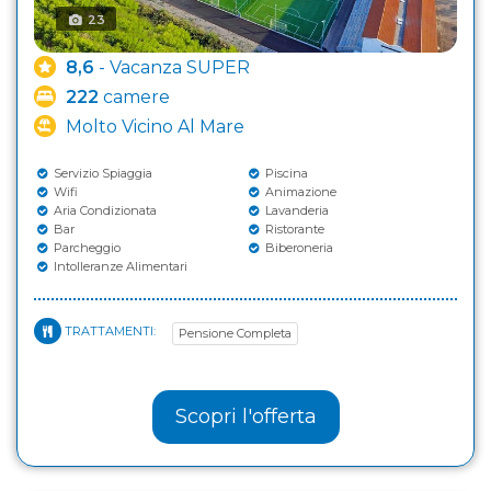
23
8,6
- Vacanza SUPER
222
camere
Molto Vicino Al Mare
Servizio Spiaggia
Piscina
Wifi
Animazione
Aria Condizionata
Lavanderia
Bar
Ristorante
Parcheggio
Biberoneria
Intolleranze Alimentari
TRATTAMENTI:
Pensione Completa
Scopri l'offerta