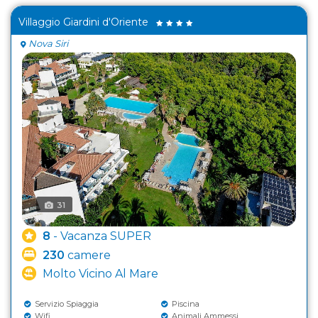
Villaggio Giardini d'Oriente
Nova Siri
31
8
- Vacanza SUPER
230
camere
Molto Vicino Al Mare
Servizio Spiaggia
Piscina
Wifi
Animali Ammessi