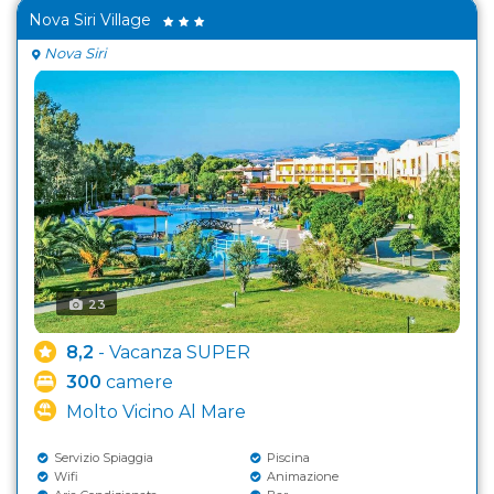
Nova Siri Village
Nova Siri
23
8,2
- Vacanza SUPER
300
camere
Molto Vicino Al Mare
Servizio Spiaggia
Piscina
Wifi
Animazione