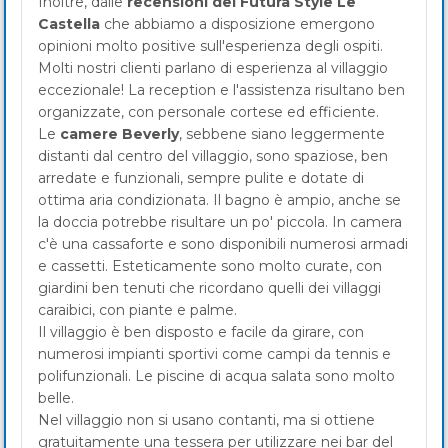
Inoltre, dalle
recensioni del Futura Style Le
Castella
che abbiamo a disposizione emergono
opinioni molto positive sull'esperienza degli ospiti.
Molti nostri clienti parlano di esperienza al villaggio
eccezionale! La reception e l'assistenza risultano ben
organizzate, con personale cortese ed efficiente.
Le
camere Beverly
, sebbene siano leggermente
distanti dal centro del villaggio, sono spaziose, ben
arredate e funzionali, sempre pulite e dotate di
ottima aria condizionata. Il bagno è ampio, anche se
la doccia potrebbe risultare un po' piccola. In camera
c'è una cassaforte e sono disponibili numerosi armadi
e cassetti. Esteticamente sono molto curate, con
giardini ben tenuti che ricordano quelli dei villaggi
caraibici, con piante e palme.
Il villaggio è ben disposto e facile da girare, con
numerosi impianti sportivi come campi da tennis e
polifunzionali. Le piscine di acqua salata sono molto
belle.
Nel villaggio non si usano contanti, ma si ottiene
gratuitamente una tessera per utilizzare nei bar del