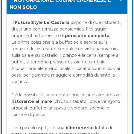
RISTORAZIONE: CUCINA CALABRESE E
NON SOLO
Il
Futura Style Le Castella
dispone di due ristoranti,
di cui uno con terrazza panoramica. Il villaggio
propone il trattamento di
pensione completa
.
La prima colazione è a buffet ed è servita sulla
terrazza del ristorante centrale con vista panoramica
sulla baia e sul castello; il pranzo e la cena, sempre a
buffet, si tengono presso il ristorante centrale.
Acqua minerale e vino locale in caraffa sono inclusi ai
pasti, per garantire maggiore comodità durante la
vacanza.
C’è la possibilità, su prenotazione, di pranzare presso il
ristorante al mare
(chiuso il sabato), dove vengono
proposti buffet di antipasti e verdure, secondi di
carne e di pesce.
Per i piccoli ospiti, c'è una
biberoneria
dotata di