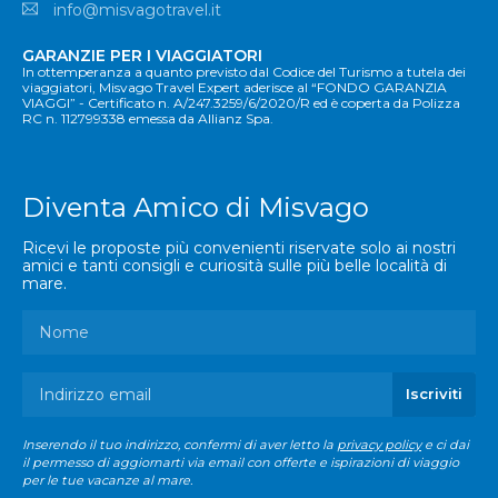
info@misvagotravel.it
GARANZIE PER I VIAGGIATORI
In ottemperanza a quanto previsto dal Codice del Turismo a tutela dei
viaggiatori, Misvago Travel Expert aderisce al “FONDO GARANZIA
VIAGGI” - Certificato n. A/247.3259/6/2020/R ed è coperta da Polizza
RC n. 112799338 emessa da Allianz Spa.
Diventa Amico di Misvago
Ricevi le proposte più convenienti riservate solo ai nostri
amici e tanti consigli e curiosità sulle più belle località di
mare.
Inserendo il tuo indirizzo, confermi di aver letto la
privacy policy
e ci dai
il permesso di aggiornarti via email con offerte e ispirazioni di viaggio
per le tue vacanze al mare.