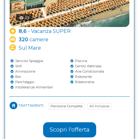
25
8,6
- Vacanza SUPER
320
camere
Sul Mare
Servizio Spiaggia
Piscina
Wifi
Centro Wellness
Animazione
Aria Condizionata
Bar
Ristorante
Parcheggio
Biberoneria
Intolleranze Alimentari
TRATTAMENTI:
Pensione Completa
All Inclusive
Scopri l'offerta