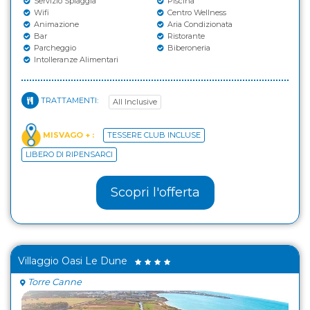
Servizio Spiaggia
Piscina
Wifi
Centro Wellness
Animazione
Aria Condizionata
Bar
Ristorante
Parcheggio
Biberoneria
Intolleranze Alimentari
TRATTAMENTI:
All Inclusive
MISVAGO + :
TESSERE CLUB INCLUSE
LIBERO DI RIPENSARCI
Scopri l'offerta
Villaggio Oasi Le Dune
Torre Canne