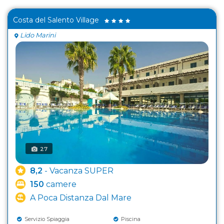
Costa del Salento Village
Lido Marini
27
8,2
- Vacanza SUPER
150
camere
A Poca Distanza Dal Mare
Servizio Spiaggia
Piscina