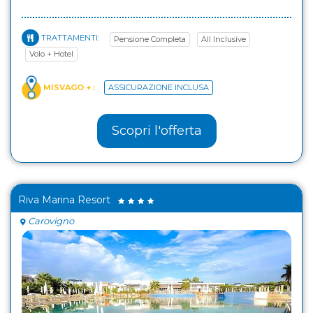
TRATTAMENTI:
Pensione Completa
All Inclusive
Volo + Hotel
MISVAGO + :
ASSICURAZIONE INCLUSA
Scopri l'offerta
Riva Marina Resort
Carovigno