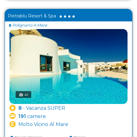
Pietrablu Resort & Spa
Polignano A Mare
41
8
- Vacanza SUPER
191
camere
Molto Vicino Al Mare