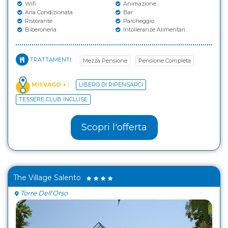
Wifi
Animazione
Aria Condizionata
Bar
Ristorante
Parcheggio
Biberoneria
Intolleranze Alimentari
TRATTAMENTI:
Mezza Pensione
Pensione Completa
MISVAGO + :
LIBERO DI RIPENSARCI
TESSERE CLUB INCLUSE
Scopri l'offerta
The Village Salento
Torre Dell'Orso