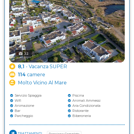
32
8,1
- Vacanza SUPER
114
camere
Molto Vicino Al Mare
Servizio Spiaggia
Piscina
Wifi
Animali Ammessi
Animazione
Aria Condizionata
Bar
Ristorante
Parcheggio
Biberoneria
TRATTAMENTI:
Pensione Completa