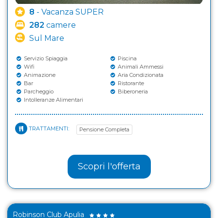
8
- Vacanza SUPER
282
camere
Sul Mare
Servizio Spiaggia
Piscina
Wifi
Animali Ammessi
Animazione
Aria Condizionata
Bar
Ristorante
Parcheggio
Biberoneria
Intolleranze Alimentari
TRATTAMENTI:
Pensione Completa
Scopri l'offerta
Robinson Club Apulia