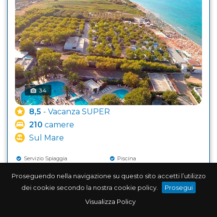
34
8,5
- Vacanza SUPER
210
camere
Sul Mare
Servizio Spiaggia
Piscina
Wifi
Animali Ammessi
Animazione
Aria Condizionata
Proseguendo nella navigazione su questo sito accetti l’utilizzo
Bar
Ristorante
dei cookie secondo la nostra cookie policy.
Prosegui
Parcheggio
Biberoneria
Visualizza Policy