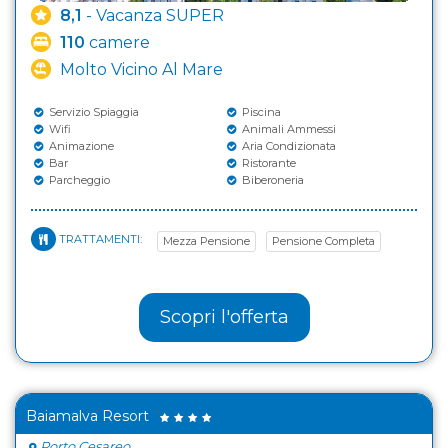
8,1
- Vacanza SUPER
110
camere
Molto Vicino Al Mare
Servizio Spiaggia
Piscina
Wifi
Animali Ammessi
Animazione
Aria Condizionata
Bar
Ristorante
Parcheggio
Biberoneria
TRATTAMENTI:
Mezza Pensione
Pensione Completa
Scopri l'offerta
Baiamalva Resort
Porto Cesareo