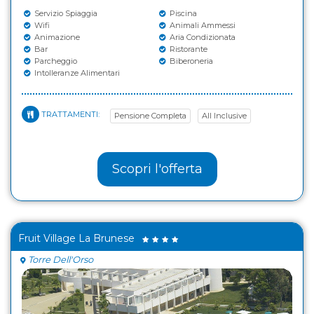
Servizio Spiaggia
Piscina
Wifi
Animali Ammessi
Animazione
Aria Condizionata
Bar
Ristorante
Parcheggio
Biberoneria
Intolleranze Alimentari
TRATTAMENTI:
Pensione Completa
All Inclusive
Scopri l'offerta
Fruit Village La Brunese
Torre Dell'Orso