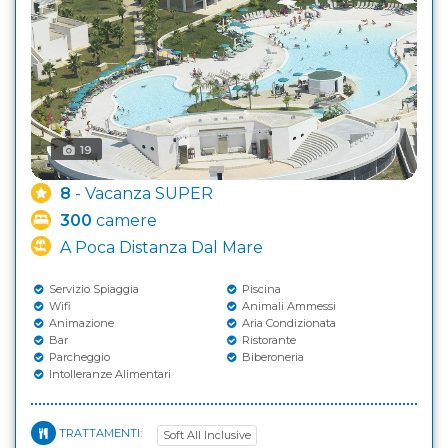
19
8
- Vacanza SUPER
300
camere
A Poca Distanza Dal Mare
Servizio Spiaggia
Piscina
Wifi
Animali Ammessi
Animazione
Aria Condizionata
Bar
Ristorante
Parcheggio
Biberoneria
Intolleranze Alimentari
TRATTAMENTI:
Soft All Inclusive