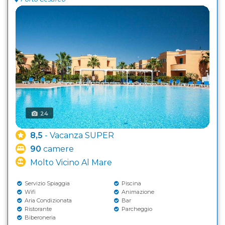
24
8,5
- Vacanza SUPER
90
camere
Molto Vicino Al Mare
Servizio Spiaggia
Piscina
Wifi
Animazione
Aria Condizionata
Bar
Ristorante
Parcheggio
Biberoneria