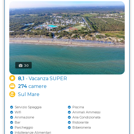
30
8,1
- Vacanza SUPER
274
camere
Sul Mare
Servizio Spiaggia
Piscina
Wifi
Animali Ammessi
Animazione
Aria Condizionata
Bar
Ristorante
Parcheggio
Biberoneria
Intolleranze Alimentari