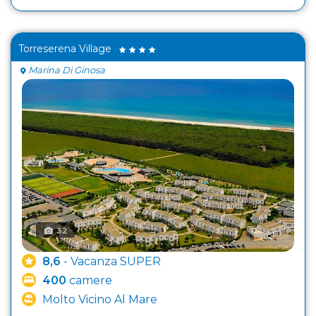
Torreserena Village
Marina Di Ginosa
32
8,6
- Vacanza SUPER
400
camere
Molto Vicino Al Mare