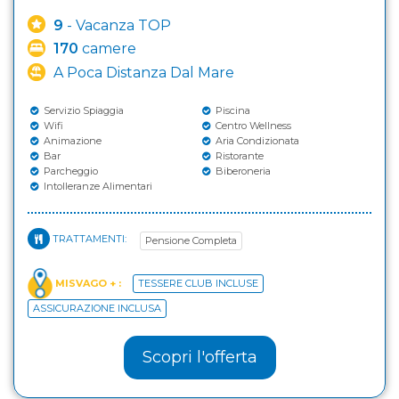
9
- Vacanza TOP
170
camere
A Poca Distanza Dal Mare
Servizio Spiaggia
Piscina
Wifi
Centro Wellness
Animazione
Aria Condizionata
Bar
Ristorante
Parcheggio
Biberoneria
Intolleranze Alimentari
TRATTAMENTI:
Pensione Completa
MISVAGO + :
TESSERE CLUB INCLUSE
ASSICURAZIONE INCLUSA
Scopri l'offerta