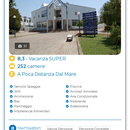
31
8,3
- Vacanza SUPER
252
camere
A Poca Distanza Dal Mare
Servizio Spiaggia
Piscina
Wifi
Animali Ammessi
Animazione
Aria Condizionata
Bar
Ristorante
Parcheggio
Biberoneria
Intolleranze Alimentari
TRATTAMENTI:
Mezza Pensione
Pensione Completa