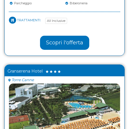
Parcheggio
Biberoneria
TRATTAMENTI:
All Inclusive
Scopri l'offerta
Granserena Hotel
Torre Canne