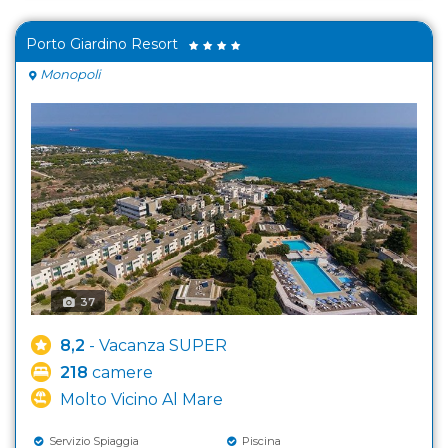
Porto Giardino Resort
Monopoli
37
8,2
- Vacanza SUPER
218
camere
Molto Vicino Al Mare
Servizio Spiaggia
Piscina