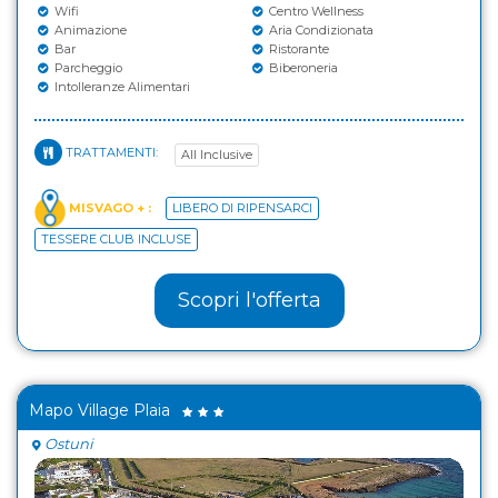
Wifi
Centro Wellness
Animazione
Aria Condizionata
Bar
Ristorante
Parcheggio
Biberoneria
Intolleranze Alimentari
TRATTAMENTI:
All Inclusive
MISVAGO + :
LIBERO DI RIPENSARCI
TESSERE CLUB INCLUSE
Scopri l'offerta
Mapo Village Plaia
Ostuni