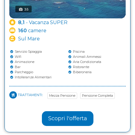
35
8,1
- Vacanza SUPER
160
camere
Sul Mare
Servizio Spiaggia
Piscina
Wifi
Animali Ammessi
Animazione
Aria Condizionata
Bar
Ristorante
Parcheggio
Biberoneria
Intolleranze Alimentari
TRATTAMENTI:
Mezza Pensione
Pensione Completa
Scopri l'offerta